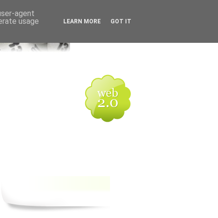
 user-agent
nerate usage
LEARN MORE
GOT IT