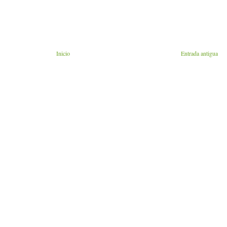
Inicio
Entrada antigua