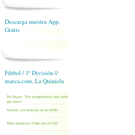
Descarga nuestra App,
Gratis
Fútbol / 1ª División //
marca.com, La Quiniela
Ter Stegen: "Nos recuperaremos más fuertes
que nunca"
Neymar, con molestias en un tobillo
Tebas denuncia a Villar ante el CSD