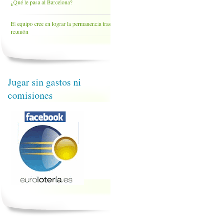
¿Qué le pasa al Barcelona?
El equipo cree en lograr la permanencia tras la
reunión
Jugar sin gastos ni
comisiones