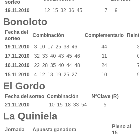
sorteo
19.11.2010
12
15
32
36
45
7
9
Bonoloto
Fecha del
Combinación
Complementario
Rein
sorteo
19.11.2010
3
10
17
25
38
46
44
17.11.2010
32
33
40
43
45
46
11
16.11.2010
22
28
35
40
44
48
24
15.11.2010
4
12
13
19
25
27
10
El Gordo
Fecha del sorteo
Combinación
NºClave (R)
21.11.2010
10
15
18
33
54
5
La Quiniela
Pleno al
Jornada
Apuesta ganadora
15