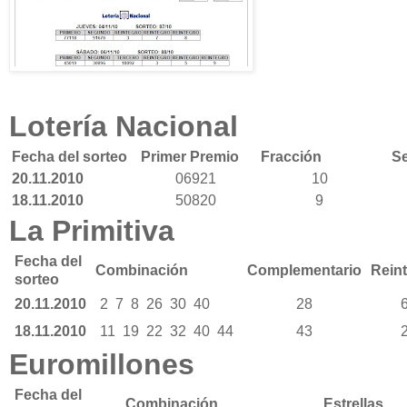
Lotería Nacional
Fecha del sorteo
Primer Premio
Fracción
Se
20.11.2010
06921
10
18.11.2010
50820
9
La Primitiva
Fecha del
Combinación
Complementario
Rein
sorteo
20.11.2010
2
7
8
26
30
40
28
18.11.2010
11
19
22
32
40
44
43
Euromillones
Fecha del
Combinación
Estrellas