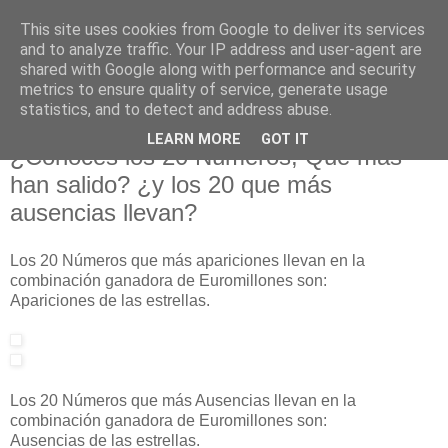
This site uses cookies from Google to deliver its services
and to analyze traffic. Your IP address and user-agent are
shared with Google along with performance and security
metrics to ensure quality of service, generate usage
statistics, and to detect and address abuse.
sábado, 15 de enero de 2011
Euromillones, Curiosidades Estadísticas
LEARN MORE
GOT IT
¿Conoces los 20 Números, Que más
han salido? ¿y los 20 que más
ausencias llevan?
Los 20 Números que más apariciones llevan en la
combinación ganadora de Euromillones son:
Apariciones de las estrellas.
Los 20 Números que más Ausencias llevan en la
combinación ganadora de Euromillones son:
Ausencias de las estrellas.