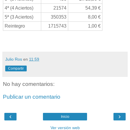
4ª (4 Aciertos)
21574
54,39 €
5ª (3 Aciertos)
350353
8,00 €
Reintegro
1715743
1,00 €
Julio Ros
en
11:59
Compartir
No hay comentarios:
Publicar un comentario
‹
›
Inicio
Ver versión web