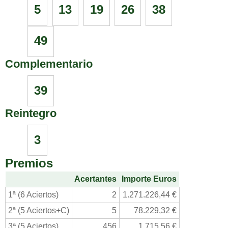
5
13
19
26
38
49
Complementario
39
Reintegro
3
Premios
Acertantes
Importe Euros
1ª (6 Aciertos)
2
1.271.226,44 €
2ª (5 Aciertos+C)
5
78.229,32 €
3ª (5 Aciertos)
456
1.715,56 €