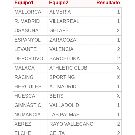
Equipo1
Equipo2
Resultado
MALLORCA
ALMERÍA
1
R. MADRID
VILLARREAL
1
OSASUNA
GETAFE
X
ESPANYOL
ZARAGOZA
1
LEVANTE
VALENCIA
2
DEPORTIVO
BARCELONA
2
MÁLAGA
ATHLETIC CLUB
X
RACING
SPORTING
X
HÉRCULES
AT. MADRID
1
HUESCA
BETIS
X
GIMNÁSTIC
VALLADOLID
1
NUMANCIA
LAS PALMAS
1
XEREZ
RAYO VALLECANO
2
ELCHE
CELTA
2