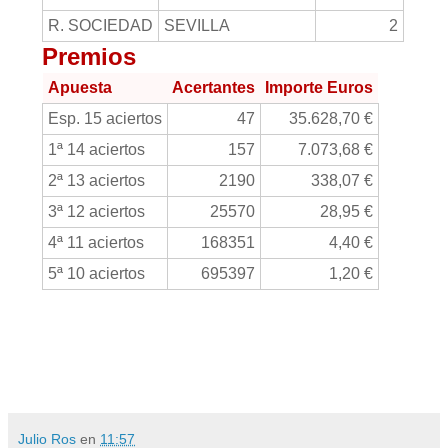
R. SOCIEDAD
SEVILLA
2
Premios
Apuesta
Acertantes
Importe Euros
Esp. 15 aciertos
47
35.628,70 €
1ª 14 aciertos
157
7.073,68 €
2ª 13 aciertos
2190
338,07 €
3ª 12 aciertos
25570
28,95 €
4ª 11 aciertos
168351
4,40 €
5ª 10 aciertos
695397
1,20 €
Julio Ros
en
11:57