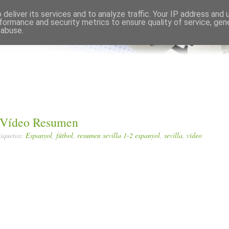
Comments RSS
Edit
deliver its services and to analyze traffic. Your IP address and
formance and security metrics to ensure quality of service, ge
 abuse.
l Vídeo Resumen
tiquetas:
Espanyol
,
fútbol
,
resumen sevilla 1-2 espanyol
,
sevilla
,
vídeo