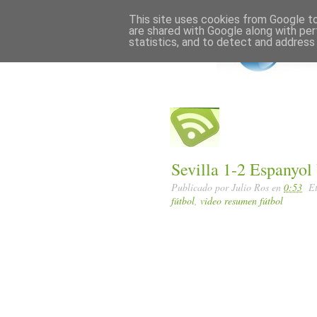
Home
Posts RSS
This site uses cookies from Google to 
are shared with Google along with per
statistics, and to detect and address
Sevilla 1-2 Espanyo
Publicado por
Julio Ros
en
0:53
E
fútbol
,
video resumen fútbol