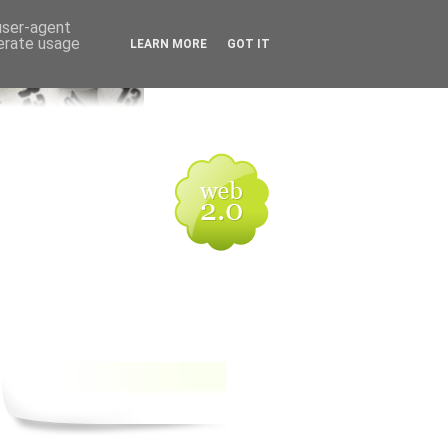
 user-agent
nerate usage
LEARN MORE
GOT IT