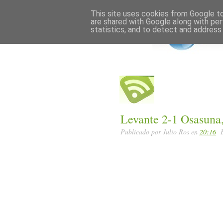
Home
Posts RSS
This site uses cookies from Google to 
are shared with Google along with per
statistics, and to detect and address
Levante 2-1 Osasuna
Publicado por
Julio Ros
en
20:16