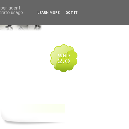
 user-agent
nerate usage
LEARN MORE
GOT IT