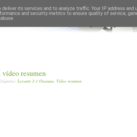
Comments RSS
Edit
deliver its services and to analyze traffic. Your IP address and
formance and security metrics to ensure quality of service, ge
 abuse.
, vídeo resumen
Etiquetas:
Levante 2-1 Osasuna
,
Vídeo resumen