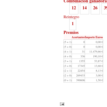
Combinación ganadora
12
14
26
3
Reintegro
1
Premios
Acertantes
Importe Euros
(5 + 1)
0
0,00 €
(5 + 0)
0
0,00 €
(4 + 1)
31
11.479,66 €
(4 + 0)
336
190,10 €
(3 + 1)
1355
53,87 €
(3 + 0)
17345
13,68 €
(2 + 1)
22454
8,13 €
(2 + 0)
269433
3,00 €
(0 + 1)
390606
1,50 €