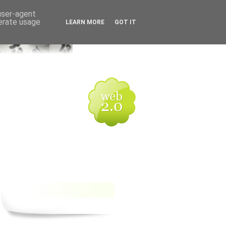
 user-agent
nerate usage
LEARN MORE
GOT IT