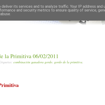
Comments RSS
Edit
deliver its services and to analyze traffic. Your IP address and
formance and security metrics to ensure quality of service, ge
 abuse.
e la Primitiva 06/02/2011
Etiquetas:
combinación ganadora gordo
,
gordo de la primitiva
,
Primitiva