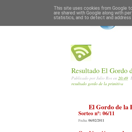
Home
Posts RSS
This site uses cookies from Google to 
are shared with Google along with per
statistics, and to detect and address
Resultado El Gordo d
Publicado por
Julio Ros
en
20:49
resultado gordo de la primitiva
El Gordo de la 
Sorteo nº: 06/11
Fecha:
06/02/2011