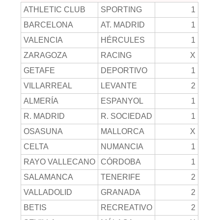
ATHLETIC CLUB
SPORTING
1
BARCELONA
AT. MADRID
1
VALENCIA
HÉRCULES
1
ZARAGOZA
RACING
X
GETAFE
DEPORTIVO
1
VILLARREAL
LEVANTE
2
ALMERÍA
ESPANYOL
1
R. MADRID
R. SOCIEDAD
1
OSASUNA
MALLORCA
X
CELTA
NUMANCIA
1
RAYO VALLECANO
CÓRDOBA
1
SALAMANCA
TENERIFE
2
VALLADOLID
GRANADA
2
BETIS
RECREATIVO
2