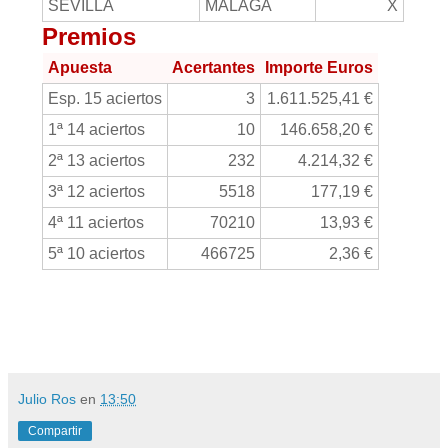
SEVILLA
MÁLAGA
X
Premios
Apuesta
Acertantes
Importe Euros
Esp. 15 aciertos
3
1.611.525,41 €
1ª 14 aciertos
10
146.658,20 €
2ª 13 aciertos
232
4.214,32 €
3ª 12 aciertos
5518
177,19 €
4ª 11 aciertos
70210
13,93 €
5ª 10 aciertos
466725
2,36 €
Julio Ros
en
13:50
Compartir