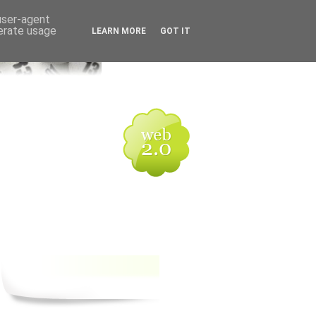
 user-agent
nerate usage
LEARN MORE
GOT IT