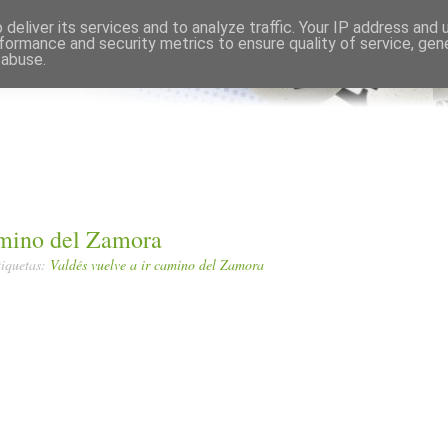
Comments RSS
Edit
deliver its services and to analyze traffic. Your IP address and
formance and security metrics to ensure quality of service, ge
 abuse.
amino del Zamora
tiquetas:
Valdés vuelve a ir camino del Zamora