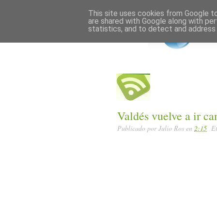
Home
Posts RSS
This site uses cookies from Google to 
are shared with Google along with per
statistics, and to detect and address
Valdés vuelve a ir c
Publicado por
Julio Ros
en
2:15
E