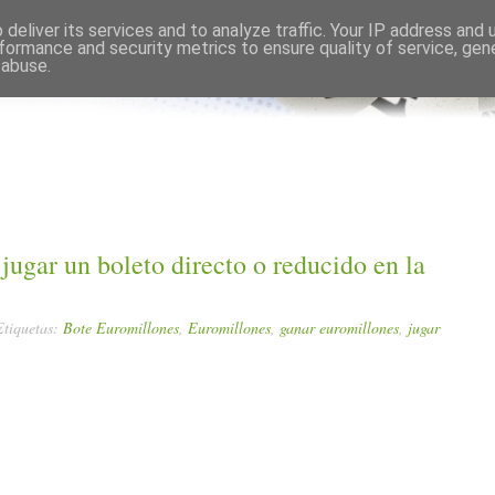
Comments RSS
Edit
deliver its services and to analyze traffic. Your IP address and
formance and security metrics to ensure quality of service, ge
 abuse.
ugar un boleto directo o reducido en la
Etiquetas:
Bote Euromillones
,
Euromillones
,
ganar euromillones
,
jugar