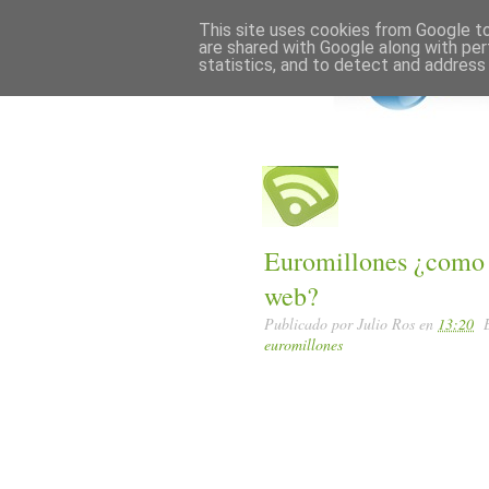
Home
Posts RSS
This site uses cookies from Google to 
are shared with Google along with per
statistics, and to detect and address
Euromillones ¿como j
web?
Publicado por
Julio Ros
en
13:20
euromillones