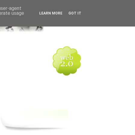
 user-agent
nerate usage
LEARN MORE
GOT IT