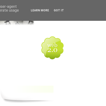
 user-agent
nerate usage
LEARN MORE
GOT IT