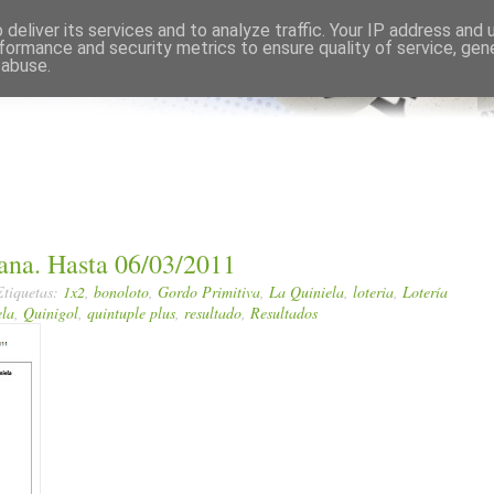
Comments RSS
Edit
deliver its services and to analyze traffic. Your IP address and
formance and security metrics to ensure quality of service, ge
 abuse.
ana. Hasta 06/03/2011
Etiquetas:
1x2
,
bonoloto
,
Gordo Primitiva
,
La Quiniela
,
loteria
,
Lotería
ela
,
Quinigol
,
quintuple plus
,
resultado
,
Resultados