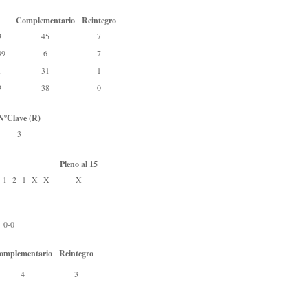
Complementario
Reintegro
9
45
7
49
6
7
1
31
1
9
38
0
NºClave (R)
3
Pleno al 15
1
2
1
X
X
X
0 0-0
omplementario
Reintegro
4
3