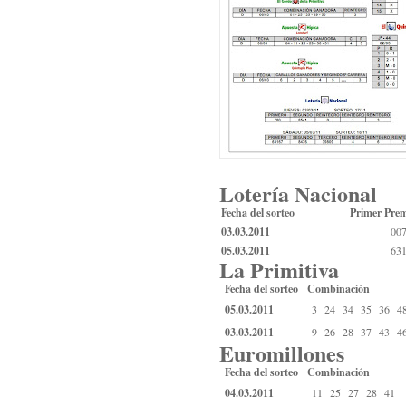
Lotería Nacional
Fecha del sorteo
Primer Pre
03.03.2011
00
05.03.2011
63
La Primitiva
Fecha del sorteo
Combinación
05.03.2011
3
24
34
35
36
4
03.03.2011
9
26
28
37
43
4
Euromillones
Fecha del sorteo
Combinación
04.03.2011
11
25
27
28
41