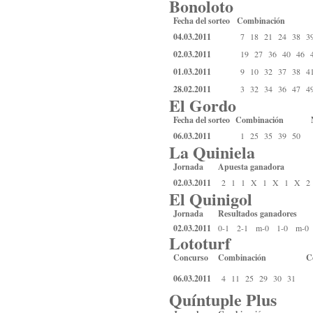
Bonoloto
Fecha del sorteo
Combinación
04.03.2011
7
18
21
24
38
3
02.03.2011
19
27
36
40
46
01.03.2011
9
10
32
37
38
4
28.02.2011
3
32
34
36
47
4
El Gordo
Fecha del sorteo
Combinación
06.03.2011
1
25
35
39
50
La Quiniela
Jornada
Apuesta ganadora
02.03.2011
2
1
1
X
1
X
1
X
2
El Quinigol
Jornada
Resultados ganadores
02.03.2011
0-1 2-1 m-0 1-0 m-
Lototurf
Concurso
Combinación
C
06.03.2011
4
11
25
29
30
31
Quíntuple Plus