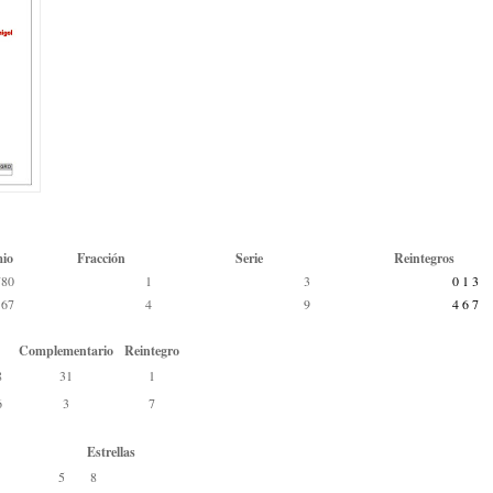
mio
Fracción
Serie
Reintegros
780
1
3
0 1 3
167
4
9
4 6 7
Complementario
Reintegro
8
31
1
6
3
7
Estrellas
5
8