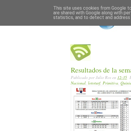
Home
Posts RSS
This site uses cookies from Google to 
are shared with Google along with per
statistics, and to detect and address
Resultados de la sem
Publicado por
Julio Ros
en
12:35
Nacional
,
lototurf
,
Primitiva
,
Quini