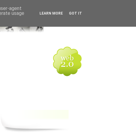
 user-agent
nerate usage
LEARN MORE
GOT IT