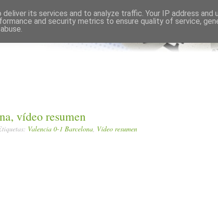
Comments RSS
Edit
deliver its services and to analyze traffic. Your IP address and
formance and security metrics to ensure quality of service, ge
 abuse.
ona, vídeo resumen
Etiquetas:
Valencia 0-1 Barcelona
,
Vídeo resumen