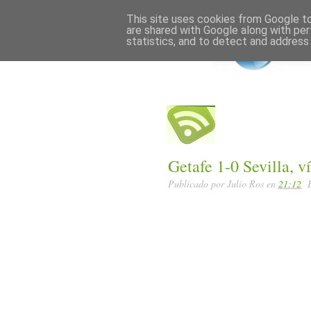
Home
Posts RSS
This site uses cookies from Google to 
are shared with Google along with per
statistics, and to detect and address
Getafe 1-0 Sevilla, 
Publicado por
Julio Ros
en
21:12