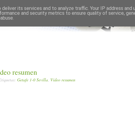
Comments RSS
Edit
deliver its services and to analyze traffic. Your IP address and
formance and security metrics to ensure quality of service, ge
 abuse.
vídeo resumen
Etiquetas:
Getafe 1-0 Sevilla
,
Vídeo resumen