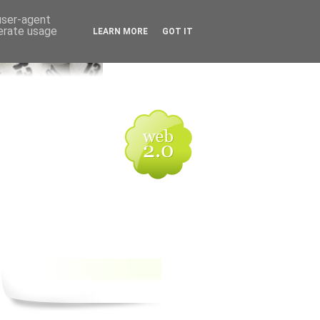
 user-agent
nerate usage
LEARN MORE
GOT IT