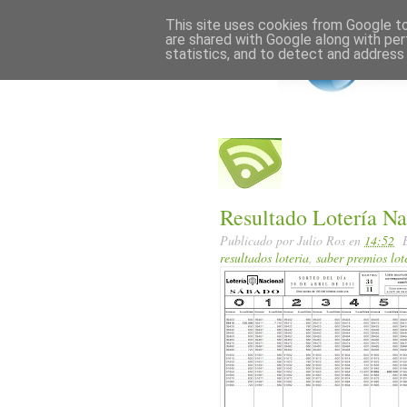
Home
Posts RSS
This site uses cookies from Google to 
are shared with Google along with per
statistics, and to detect and address
Resultado Lotería N
Publicado por
Julio Ros
en
14:52
resultados loteria
,
saber premios lot