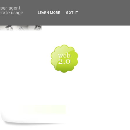
 user-agent
nerate usage
LEARN MORE
GOT IT