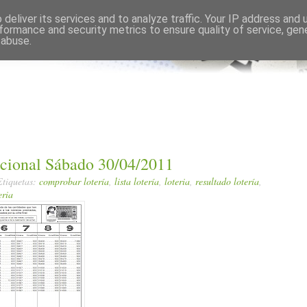
Comments RSS
Edit
deliver its services and to analyze traffic. Your IP address and
formance and security metrics to ensure quality of service, ge
 abuse.
acional Sábado 30/04/2011
Etiquetas:
comprobar lotería
,
lista lotería
,
loteria
,
resultado lotería
,
eria