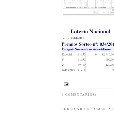
Lotería Nacional
Fecha:
30/04/2011
Premios Sorteo nº: 034/20
Categoría
Número
Fracción
Serie
Euros
Especial
91655
9
8
2.940.00
1º
91655
600.00
2º
39410
120.00
Reintegros
1, 2, 5
6
0 COMENTARIOS:
PUBLICAR UN COMENTAR