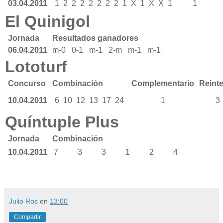
03.04.2011
1
2
2
2
2
2
2
2
1
X
1
X
X
1
1
El Quinigol
Jornada
Resultados ganadores
06.04.2011
m-0 0-1 m-1 2-m m-1 m-1
Lototurf
Concurso
Combinación
Complementario
Reint
10.04.2011
6
10
12
13
17
24
1
3
Quíntuple Plus
Jornada
Combinación
10.04.2011
7
3
3
1
2
4
Julio Ros
en
13:00
Compartir