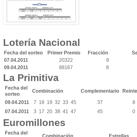
Lotería Nacional
Fecha del sorteo
Primer Premio
Fracción
Se
07.04.2011
20322
9
09.04.2011
88167
8
La Primitiva
Fecha del
Combinación
Complementario
Reint
sorteo
09.04.2011
7
18
19
32
33
45
37
8
07.04.2011
3
17
20
38
41
47
45
0
Euromillones
Fecha del
Combinación
Estrellas