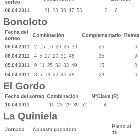
sorteo
08.04.2011
21
23
38
47
50
2
6
Bonoloto
Fecha del
Combinación
Complementario
Reint
sorteo
08.04.2011
2
15
16
20
26
39
25
6
06.04.2011
4
5
17
20
31
46
35
9
05.04.2011
9
11
25
32
33
49
15
0
04.04.2011
3
5
18
22
45
48
28
5
El Gordo
Fecha del sorteo
Combinación
NºClave (R)
10.04.2011
10
23
29
39
52
4
La Quiniela
Pleno al
Jornada
Apuesta ganadora
15