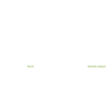
Inicio
Entrada antigua