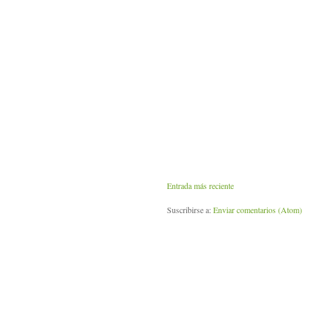
Entrada más reciente
Suscribirse a:
Enviar comentarios (Atom)