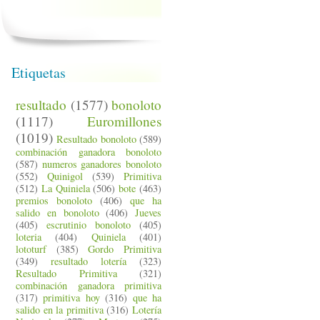
Etiquetas
resultado
(1577)
bonoloto
(1117)
Euromillones
(1019)
Resultado bonoloto
(589)
combinación ganadora bonoloto
(587)
numeros ganadores bonoloto
(552)
Quinigol
(539)
Primitiva
(512)
La Quiniela
(506)
bote
(463)
premios bonoloto
(406)
que ha
salido en bonoloto
(406)
Jueves
(405)
escrutinio bonoloto
(405)
loteria
(404)
Quiniela
(401)
lototurf
(385)
Gordo Primitiva
(349)
resultado lotería
(323)
Resultado Primitiva
(321)
combinación ganadora primitiva
(317)
primitiva hoy
(316)
que ha
salido en la primitiva
(316)
Lotería