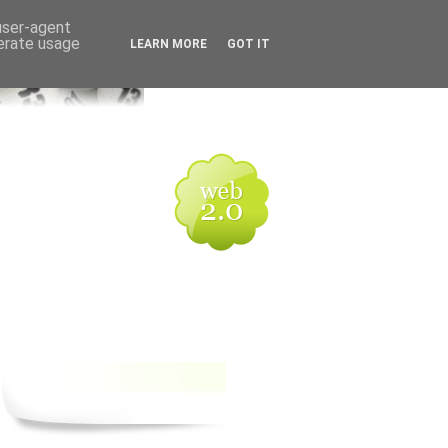
 user-agent
nerate usage
LEARN MORE
GOT IT