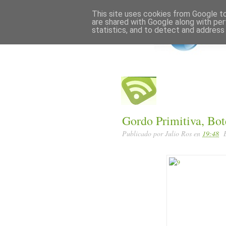
Home
Posts RSS
This site uses cookies from Google to 
are shared with Google along with per
statistics, and to detect and address
Gordo Primitiva, Bo
Publicado por
Julio Ros
en
19:48