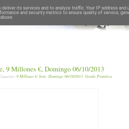
Comments RSS
Edit
deliver its services and to analyze traffic. Your IP address and
formance and security metrics to ensure quality of service, ge
 abuse.
te, 9 Millones €, Domingo 06/10/2013
Etiquetas:
9 Millones €
,
bote
,
Domingo 06/10/2013
,
Gordo Primitiva