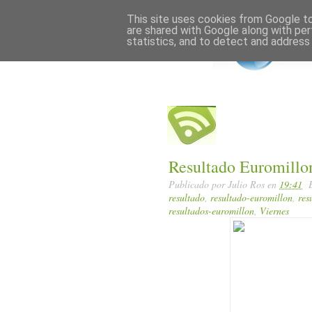
Home
Posts RSS
This site uses cookies from Google to 
are shared with Google along with per
statistics, and to detect and address
Resultado Euromillo
Publicado por
Julio Ros
en
19:41
resultado
,
resultado-euromillon
,
res
resultados-euromillon
,
Viernes