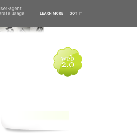
 user-agent
nerate usage
LEARN MORE
GOT IT