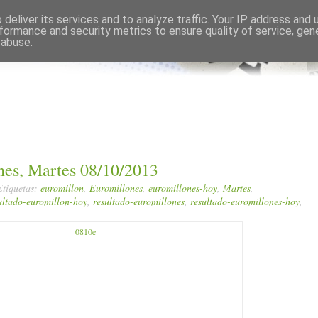
Comments RSS
Edit
deliver its services and to analyze traffic. Your IP address and
formance and security metrics to ensure quality of service, ge
 abuse.
nes, Martes 08/10/2013
Etiquetas:
euromillon
,
Euromillones
,
euromillones-hoy
,
Martes
,
ultado-euromillon-hoy
,
resultado-euromillones
,
resultado-euromillones-hoy
,