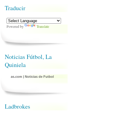
Traducir
Powered by
Translate
Noticias Fútbol, La
Quiniela
as.com
|
Noticias de Futbol
Ladbrokes