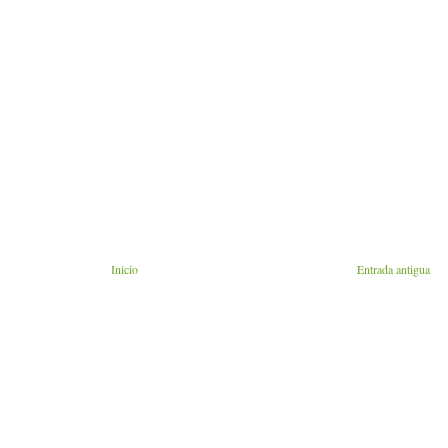
Inicio
Entrada antigua