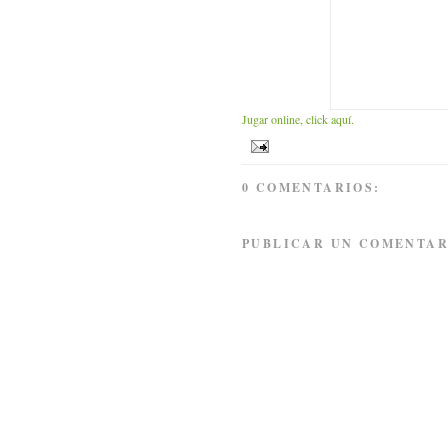
Jugar online, click aquí.
0 COMENTARIOS:
PUBLICAR UN COMENTAR