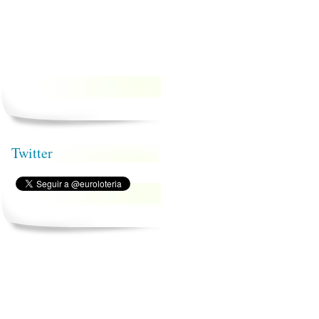
Twitter