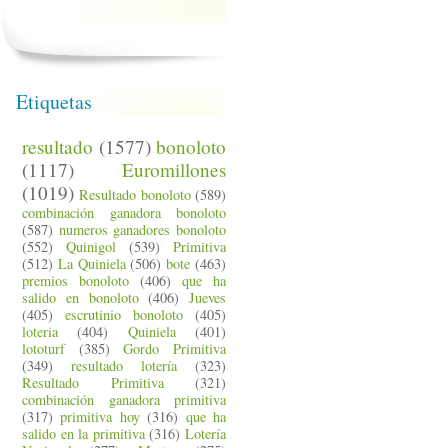
Etiquetas
resultado
(1577)
bonoloto
(1117)
Euromillones
(1019)
Resultado bonoloto
(589)
combinación ganadora bonoloto
(587)
numeros ganadores bonoloto
(552)
Quinigol
(539)
Primitiva
(512)
La Quiniela
(506)
bote
(463)
premios bonoloto
(406)
que ha
salido en bonoloto
(406)
Jueves
(405)
escrutinio bonoloto
(405)
loteria
(404)
Quiniela
(401)
lototurf
(385)
Gordo Primitiva
(349)
resultado lotería
(323)
Resultado Primitiva
(321)
combinación ganadora primitiva
(317)
primitiva hoy
(316)
que ha
salido en la primitiva
(316)
Lotería