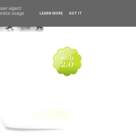
 user-agent
nerate usage
LEARN MORE
GOT IT