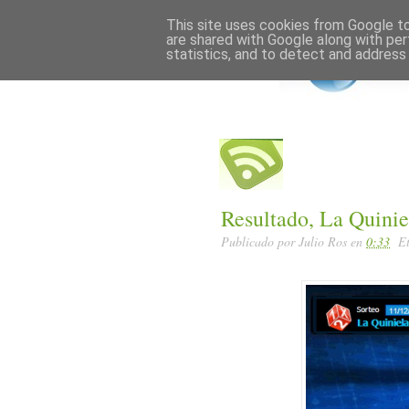
Home
Posts RSS
This site uses cookies from Google to 
are shared with Google along with per
statistics, and to detect and address
Resultado, La Quinie
Publicado por
Julio Ros
en
0:33
E