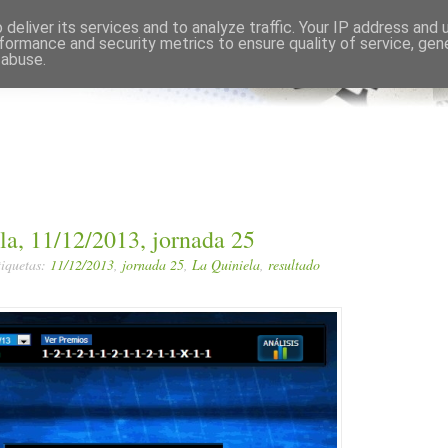
Comments RSS
Edit
deliver its services and to analyze traffic. Your IP address and
formance and security metrics to ensure quality of service, ge
 abuse.
la, 11/12/2013, jornada 25
tiquetas:
11/12/2013
,
jornada 25
,
La Quiniela
,
resultado