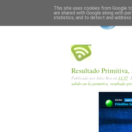
Home
Posts RSS
This site uses cookies from Google to 
are shared with Google along with per
statistics, and to detect and address
Resultado Primitiva,
Publicado por
Julio Ros
en
13:57
salido-en-la-primitiva
,
resultado-pri