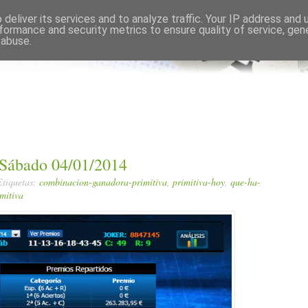
Comments RSS
Edit
deliver its services and to analyze traffic. Your IP address and
formance and security metrics to ensure quality of service, ge
 abuse.
 Sábado 04/01/2014
Etiquetas:
combinacion-ganadora-primitiva
,
primitiva-hoy
,
que-ha-
mitiva