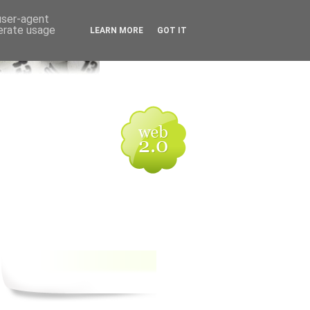
 user-agent
nerate usage
LEARN MORE
GOT IT