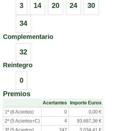
3
14
20
24
30
34
Complementario
32
Reintegro
0
Premios
Acertantes
Importe Euros
1ª (6 Aciertos)
0
0,00 €
2ª (5 Aciertos+C)
4
93.687,36 €
3ª (5 Aciertos)
247
3.034,41 €