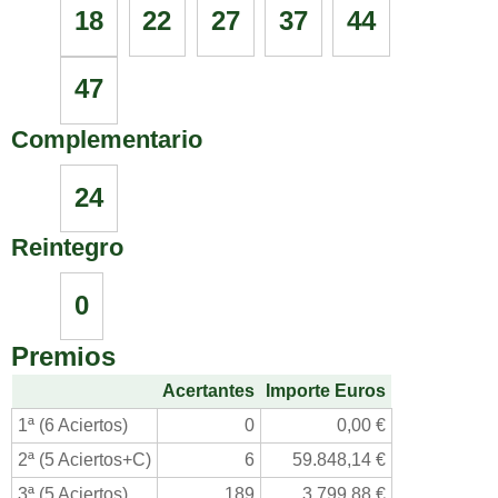
18
22
27
37
44
47
Complementario
24
Reintegro
0
Premios
Acertantes
Importe Euros
1ª (6 Aciertos)
0
0,00 €
2ª (5 Aciertos+C)
6
59.848,14 €
3ª (5 Aciertos)
189
3.799,88 €